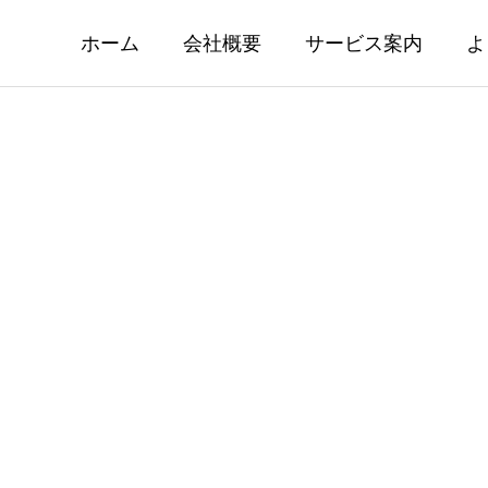
ホーム
会社概要
サービス案内
よ
資の基礎知識 インベスタ
マーケット情報 28
ラストの解約手数料ってい
調介入により一時155
の？
2026.08.03
08.06