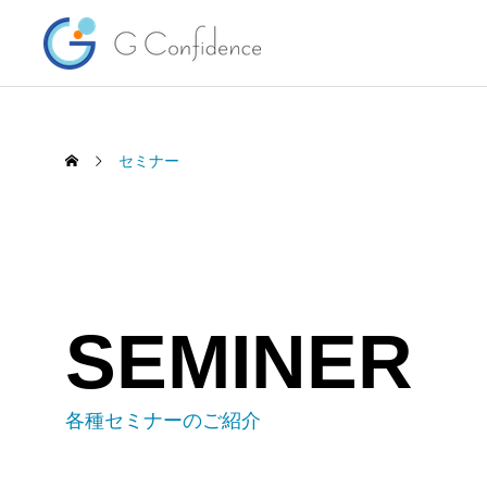
セミナー
SEMINER
HSBC香港 規約変更で気になる
海外投
「口座凍結・閉鎖」を簡単解説
ーズト
各種セミナーのご紹介
くらな
2026.08.07
2026.