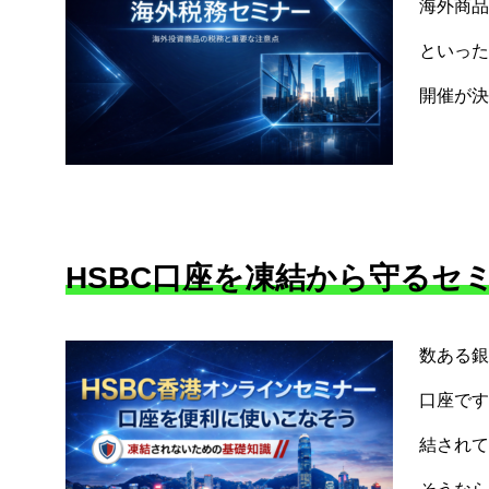
海外商品
といった
開催が決
HSBC口座を凍結から守るセ
数ある銀
口座です
結されて