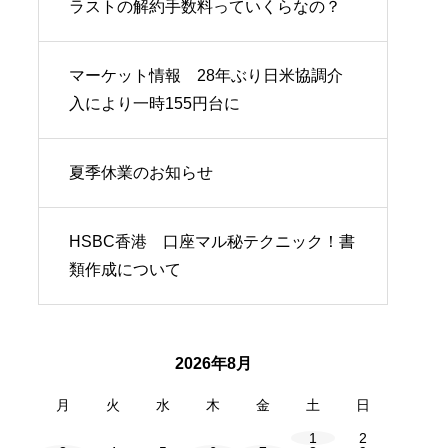
ラストの解約手数料っていくらなの？
マーケット情報 28年ぶり日米協調介
入により一時155円台に
夏季休業のお知らせ
HSBC香港 口座マル秘テクニック！書
類作成について
2026年8月
月
火
水
木
金
土
日
1
2