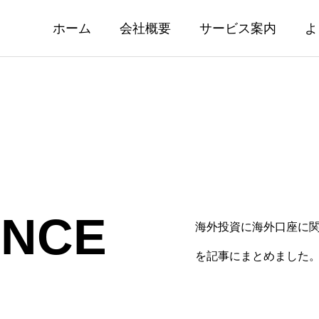
ホーム
会社概要
サービス案内
よ
ENCE
海外投資に海外口座に
業のお知らせ
HSBC香港 口座マル
を記事にまとめました
ク！書類作成について
08.01
2026.07.30