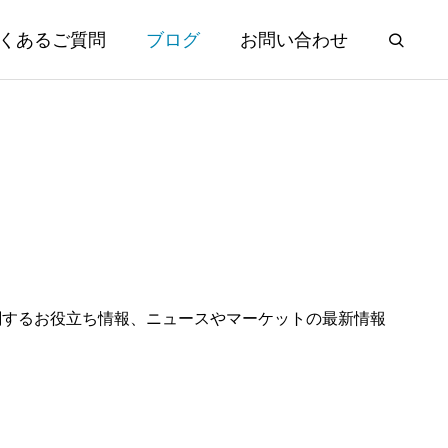
くあるご質問
ブログ
お問い合わせ
関するお役立ち情報、ニュースやマーケットの最新情報
秘テクニッ
マーケット情報 日経平均が急反
。
落、ハイテク株にも利益確定売り
2026.07.29