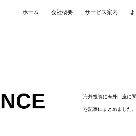
ホーム
会社概要
サービス案内
よ
ENCE
海外投資に海外口座に
資の基礎知識 インベスタ
マーケット情報 28
を記事にまとめました
ラストの解約手数料ってい
調介入により一時155
の？
2026.08.03
08.06