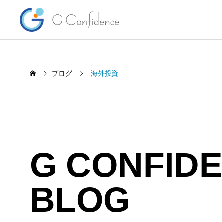
ブログ
海外投資
G CONFID
HSBC香港 規約変更で気になる
海外投
BLOG
「口座凍結・閉鎖」を簡単解説
ーズト
くらな
2026.08.07
2026.