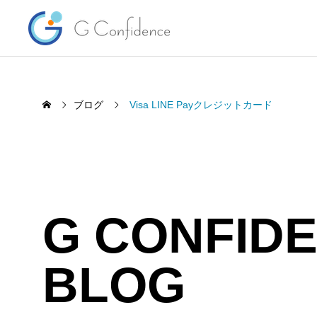
ブログ
Visa LINE Payクレジットカード
G CONFID
海外投資の基礎知識 インベスタ
マーケ
BLOG
ーズトラストの解約手数料ってい
調介入
くらなの？
2026.
2026.08.06