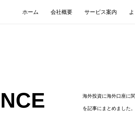
ホーム
会社概要
サービス案内
よ
ENCE
海外投資に海外口座に
ット情報 28年ぶり日米協
夏季休業のお知らせ
を記事にまとめました
により一時155円台に
2026.08.01
08.03