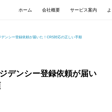
ホーム
会社概要
サービス案内
よ
ジデンシー登録依頼が届いた！CRS対応の正しい手順
レジデンシー登録依頼が届い
順
業のお知らせ
HSBC香港 口座マル
ク！書類作成について
08.01
2026.07.30