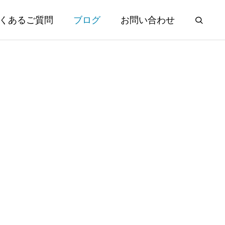
くあるご質問
ブログ
お問い合わせ
秘テクニッ
マーケット情報 日経平均が急反
落、ハイテク株にも利益確定売り
2026.07.29