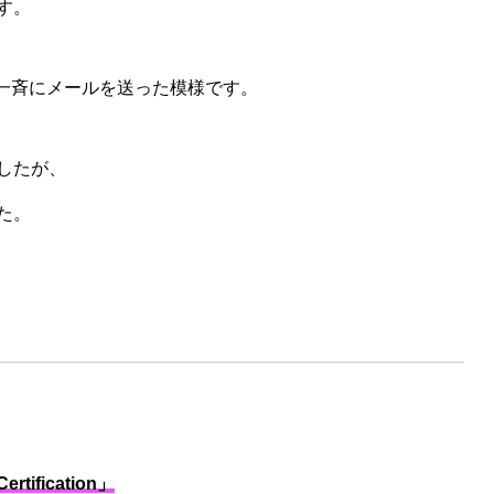
す。
て一斉にメールを送った模様です。
したが、
た。
Certification」