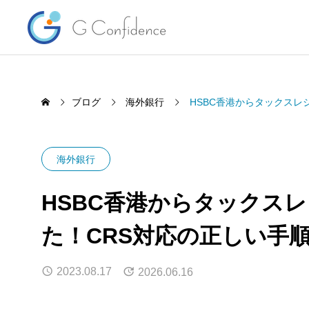
ブログ
海外銀行
HSBC香港からタックスレ
海外銀行
HSBC香港からタックス
た！CRS対応の正しい手
マーケット情報 28年ぶり日米協
夏季休
調介入により一時155円台に
2023.08.17
2026.06.16
2026.
2026.08.03