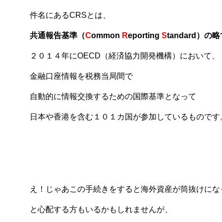
件名にあるCRSとは、
共通報告基準（
C
ommon
R
eporting
S
tandard）の
２０１４年にOECD（経済協力開発機構）において、
金融口座情報を税務当局間で
自動的に情報交換するための国際基準となって
日本や香港を含む１０１カ国が参加しているものです
え！じゃあこの手続きをすると海外資産が筒抜けにな
と心配する方もいるかもしれませんが、