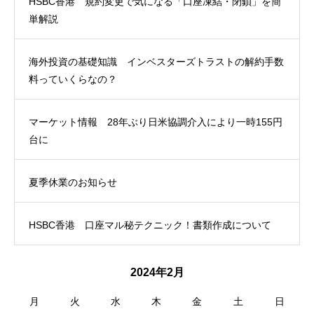
HSBC香港 規約変更で気になる「口座凍結・閉鎖」を簡
単解説
海外投資の基礎知識 インベスターズトラストの解約手数
料っていくらなの？
マーケット情報 28年ぶり日米協調介入により一時155円
台に
夏季休業のお知らせ
HSBC香港 口座マル秘テクニック！書類作成について
2024年2月
月
火
水
木
金
土
日