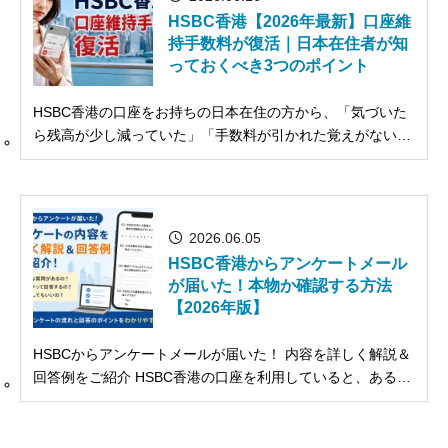
HSBC香港【2026年最新】口座維
持手数料が復活｜日本在住者が知
っておくべき3つのポイント
HSBC香港の口座をお持ちの日本在住の方から、「気づいた
ら残高が少し減っていた」「手数料が引かれた覚えがない」
というご相談が増えています。 実は2026年1月より、一定条
件を満たさない場合に月100香港ドルの口座維持手数料が復
活しています。 この記事では、変更内容・対象者・対処法を
わかり...
2026.06.05
HSBC香港からアンケートメール
が届いた！本物か確認する方法
【2026年版】
HSBCからアンケートメールが届いた！ 内容を詳しく解説＆
回答例をご紹介 HSBC香港の口座を利用していると、ある日
突然このようなアンケートメールが届くことがあります。
「最近利用したHSBC HK App（モバイルバンキングアプ
リ）の体験について教えてください」 今回は、実際に送られ