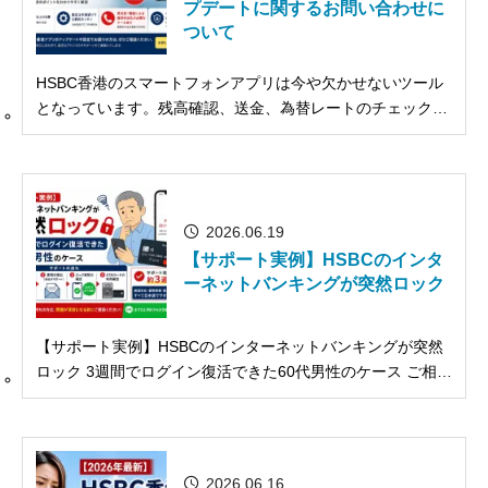
プデートに関するお問い合わせに
ついて
HSBC香港のスマートフォンアプリは今や欠かせないツール
となっています。残高確認、送金、為替レートのチェック、
そして各種手続き――すべてがスマホひとつで完結できる利
便性は、一度使い始めたら手放せないものです。 しかし最
近、弊社にHSBC香港のスマホアプリに関するお問い合わせ
が急増しています。そ...
2026.06.19
【サポート実例】HSBCのインタ
ーネットバンキングが突然ロック
【サポート実例】HSBCのインターネットバンキングが突然
ロック 3週間でログイン復活できた60代男性のケース ご相談
のきっかけ 東京在住・60代の男性Aさんは、10年以上前に
HSBC香港の口座を開設されました。 ある日、HSBCのイン
ターネットバンキングにログインしよ...
2026.06.16