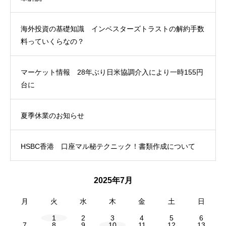
海外投資の基礎知識 インベスターズトラストの解約手数
料っていくらなの？
マーケット情報 28年ぶり日米協調介入により一時155円
台に
夏季休業のお知らせ
HSBC香港 口座マル秘テクニック！書類作成について
2025年7月
月
火
水
木
金
土
日
1
2
3
4
5
6
7
8
9
10
11
12
13