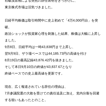
石破茂首相による突然の辞任表明をきっかけに、
東京株式市場は活気づきました。
日経平均株価は取引時間中に史上初めて「4万4,000円台」を突
破。
政治ショックが投資家心理を刺激した結果、株価は大幅に上昇し
ました。
9月8日、日経平均は一時43,838円まで上昇し、
翌9月9日、ザラ場ベースでは44,185.73円の高値を付け
8月19日の最高記録43,876.42円を抜きました。
そして本日9月10日の終値が43,837.67となり
終値ベースでの史上最高値を更新です。
現在、広く報道されている辞任の理由は、
7月参議院選の大敗を受けての責任追及に加え、党内分裂を回避
する狙いもあったとのこと。