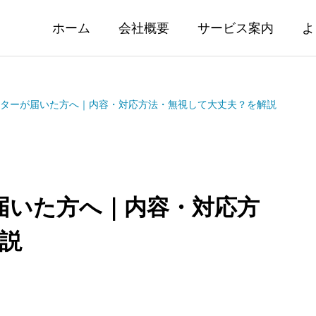
ホーム
会社概要
サービス案内
よ
OIレターが届いた方へ｜内容・対応方法・無視して大丈夫？を解説
ーが届いた方へ｜内容・対応方
説
資の基礎知識 インベスタ
マーケット情報 28
ラストの解約手数料ってい
調介入により一時155
の？
2026.08.03
08.06