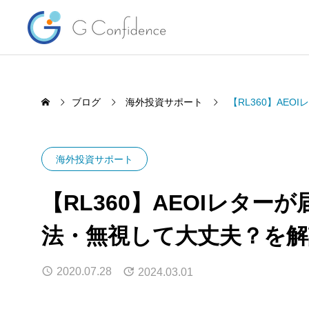
ブログ
海外投資サポート
【RL360】AE
海外投資サポート
【RL360】AEOIレタ
法・無視して大丈夫？を解
HSBC香港 規約変更で気になる
海外投
「口座凍結・閉鎖」を簡単解説
ーズト
2020.07.28
2024.03.01
くらな
2026.08.07
2026.