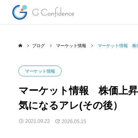
ブログ
マーケット情報
マーケット情報 株
マーケット情報
マーケット情報 株価上昇
気になるアレ(その後）
HSBC香港 規約変更で気になる
海外投
「口座凍結・閉鎖」を簡単解説
ーズト
2021.09.22
2026.05.15
くらな
2026.08.07
2026.