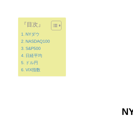
『目次』
NYダウ
NASDAQ100
S&P500
日経平均
ドル円
VIX指数
N