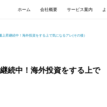
ホーム
会社概要
サービス案内
よ
価上昇継続中！海外投資をする上で気になるアレ(その後）
継続中！海外投資をする上で
資の基礎知識 インベスタ
マーケット情報 28
ラストの解約手数料ってい
調介入により一時155
の？
2026.08.03
08.06