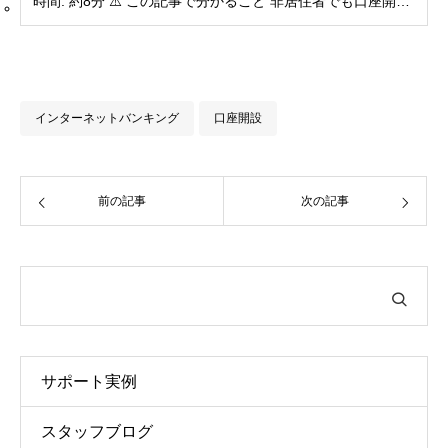
時間: 約8分 ⚠️ この記事で分かること 非居住者でも口座開設
は可能か？：条件と審査基準...
インターネットバンキング
口座開設
前の記事
次の記事
サポート実例
スタッフブログ