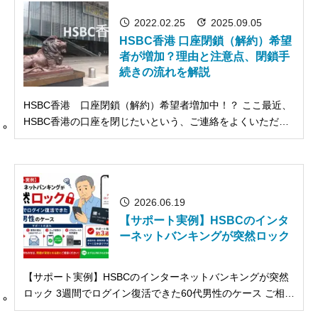
ます。 ...
2022.02.25
2025.09.05
HSBC香港 口座閉鎖（解約）希望
者が増加？理由と注意点、閉鎖手
続きの流れを解説
HSBC香港 口座閉鎖（解約）希望者増加中！？ ここ最近、
HSBC香港の口座を閉じたいという、ご連絡をよくいただく
ようになってきました。 なので、今日はそのことについてま
とめておこうと思います。 口座を閉鎖（解約）したい理由と
は？ そもそも折角香港に渡航してまで開...
2026.06.19
【サポート実例】HSBCのインタ
ーネットバンキングが突然ロック
【サポート実例】HSBCのインターネットバンキングが突然
ロック 3週間でログイン復活できた60代男性のケース ご相談
のきっかけ 東京在住・60代の男性Aさんは、10年以上前に